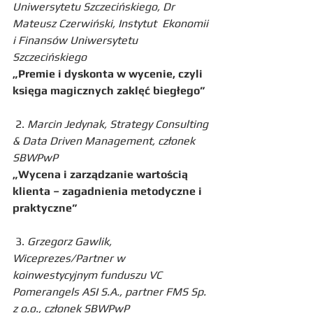
Uniwersytetu Szczecińskiego, Dr 
Mateusz Czerwiński, Instytut  Ekonomii 
i Finansów Uniwersytetu 
Szczecińskiego
„Premie i dyskonta w wycenie, czyli 
księga magicznych zaklęć biegłego”
 2. 
Marcin Jedynak, Strategy Consulting 
& Data Driven Management, członek 
SBWPwP
„Wycena i zarządzanie wartością 
klienta – zagadnienia metodyczne i 
praktyczne”
 3. 
Grzegorz Gawlik, 
Wiceprezes/Partner w 
koinwestycyjnym funduszu VC 
Pomerangels ASI S.A., partner FMS Sp. 
z o.o., członek SBWPwP