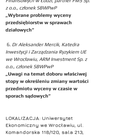
Finansowych w Łodzi, partner FMS Sp. 
z o.o., członek SBWPwP
„Wybrane problemy wyceny 
przedsiębiorstw w sprawach 
działowych”
 6. 
Dr Aleksander Mercik, Katedra 
Inwestycji i Zarządzania Ryzykiem UE 
we Wrocławiu, ARM Investment Sp. z 
o.o., członek SBWPwP
„Uwagi na temat doboru właściwej 
stopy w określeniu zmiany wartości 
przedmiotu wyceny w czasie w 
sporach sądowych”
LOKALIZACJA: Uniwersytet 
Ekonomiczny we Wrocławiu, ul. 
Komandorska 118/120, sala 213, 