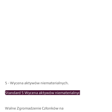
Standard 2 Podejście majątkowe
Standard 3 Podejście dochodowe
Standard 4 Podejście porównawcze
Walne Zgromadzenie Członków na
posiedzeniu w dniu 26 czerwca 2025
roku w Warszawie podjęło uchwałę o
przyjęciu kolejnego standardu wyceny
opracowanego przez SBWPwP:
Standard
5 - Wycena aktywów niematerialnych.
Standard 5 Wycena aktywów niematerialnych
Walne Zgromadzenie Członków na