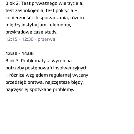
Blok 2. Test prywatnego wierzyciela, 
test zaspokojenia, test pokrycia – 
konieczność ich sporządzania, różnice 
między instytucjami, elementy, 
przykładowe case study.
12:15 - 12:30 - przerwa
12:30 - 14:00 
Blok 3. Problematyka wycen na 
potrzeby postępowań insolwencyjnych 
– różnice względem regularnej wyceny 
przedsiębiorstwa, najczęstsze błędy, 
najczęściej spotykane problemy.
Chętnych do wzięcia udziału w 
szkoleniu prosimy o rejestrację za 
pomocą 
FORMULARZA
.
Szkolenie jest bezpłatne dla 