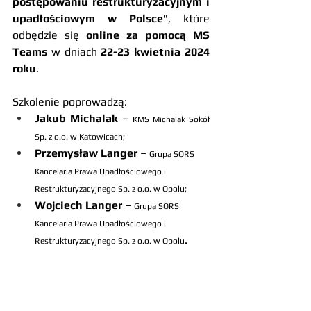
postępowaniu restrukturyzacyjnym i 
upadłościowym w Polsce"
, które 
odbędzie się
 online za pomocą MS 
Teams
 w dniach 
22-23 kwietnia 2024 
roku
. 
Szkolenie poprowadzą:
Jakub Michalak
 –
 KMS Michalak Sokół 
Sp. z o.o. w Katowicach;
Przemysław Langer
 – 
Grupa SORS 
Kancelaria Prawa Upadłościowego i 
Restrukturyzacyjnego Sp. z o.o. w Opolu;
Wojciech Langer
 – 
Grupa SORS 
Kancelaria Prawa Upadłościowego i 
.
Restrukturyzacyjnego Sp. z o.o. w Opolu