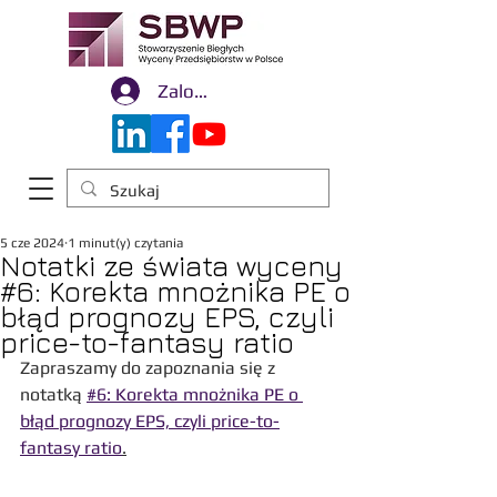
Zaloguj się
5 cze 2024
1 minut(y) czytania
Notatki ze świata wyceny
#6: Korekta mnożnika PE o
błąd prognozy EPS, czyli
price-to-fantasy ratio
Zapraszamy do zapoznania się z 
notatką 
#6: Korekta mnożnika PE o 
błąd prognozy EPS, czyli price-to-
fantasy ratio
.