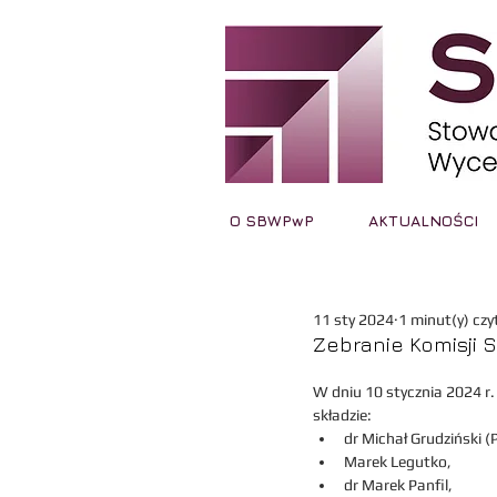
O SBWPwP
AKTUALNOŚCI
11 sty 2024
1 minut(y) czy
Zebranie Komisji 
W dniu 10 stycznia 2024 r.
składzie:
dr Michał Grudziński 
Marek Legutko,
​dr Marek Panfil,