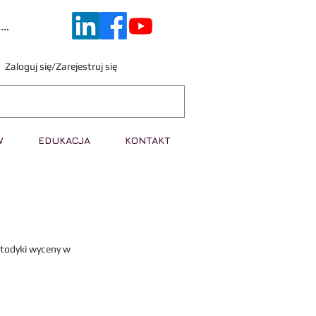
guj się
Zaloguj się/Zarejestruj się
W
EDUKACJA
KONTAKT
etodyki wyceny w 