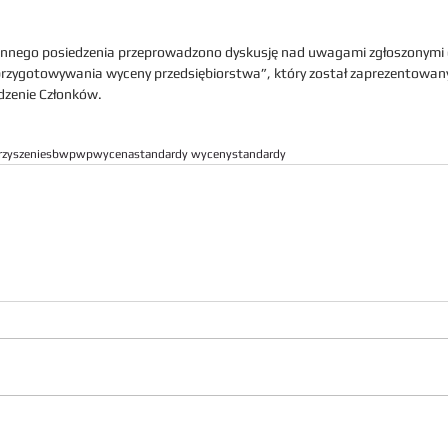
nnego posiedzenia przeprowadzono dyskusję nad uwagami zgłoszonymi d
przygotowywania wyceny przedsiębiorstwa”, który został zaprezentowany
zenie Członków.
zyszenie
sbwpwp
wycena
standardy wyceny
standardy