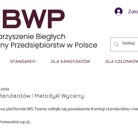
Zalo
STANDARDY
DLA KANDYDATÓW
DLA CZŁONKÓ
tania
Standardów i Metodyki Wyceny
 
na platformie MS Teams 
odbyło się posiedzenie Komisji standardów i m
(Przewodniczący),