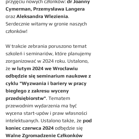
przyjęciu nowych członków:
 dr Joanny 
Cymerman, Przemysława Langera
oraz 
Aleksandra Wlezienia
. 
Serdecznie witamy w gronie naszych 
członków!
W trakcie zebrania poruszono temat 
szkoleń i seminariów, które planujemy 
zorganizować w 2024 roku. Ustalono, 
że 
w lutym 2024 we Wrocławiu 
odbędzie się seminarium naukowe z 
cyklu "Wyzwania i bariery w pracy 
biegłego z zakresu wyceny 
przedsiębiorstw"
. Tematem 
przewodnim wydarzenia ma być 
wycena start-upów i praw własności 
intelektuanych. Ustalono także, że 
pod 
koniec czerwca 2024 
odbędzie się 
Walne Zgromadzenie Człkonków