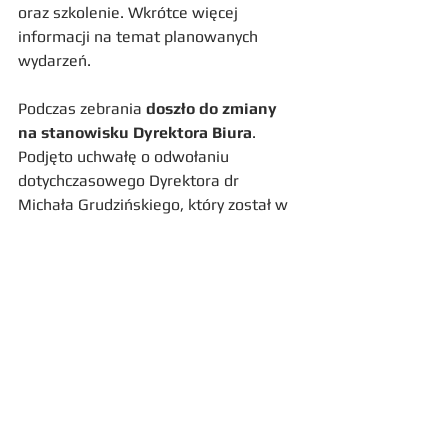
oraz szkolenie. Wkrótce więcej 
informacji na temat planowanych 
wydarzeń. 
Podczas zebrania 
doszło do zmiany 
na stanowisku Dyrektora Biura
. 
Podjęto uchwałę o odwołaniu 
dotychczasowego Dyrektora dr 
Michała Grudzińskiego, który został w 
tym roku Przewodziczącym Komisji 
standardów i metodyki wyceny. 
Nowym Dyrektorem Biura SBWPwP 
została Anna Rapacewicz.
Komentarze