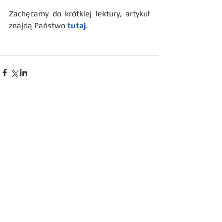
Zachęcamy do krótkiej lektury, artykuł 
znajdą Państwo 
tutaj
.
Komentarze
Napisz komentarz...
Webmaster Login
​​​​Proudly created with
Wix.com