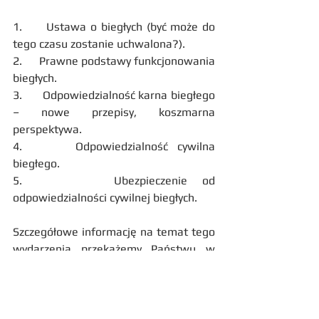
1.      Ustawa o biegłych (być może do 
tego czasu zostanie uchwalona?).
2.      Prawne podstawy funkcjonowania 
biegłych.
3.      Odpowiedzialność karna biegłego 
– nowe przepisy, koszmarna 
perspektywa.
4.      Odpowiedzialność cywilna 
biegłego.
5.      Ubezpieczenie od 
odpowiedzialności cywilnej biegłych.
Szczegółowe informację na temat tego 
wydarzenia przekażemy Państwu w 
nadchodzących miesiącach.
Tagi:
stowarzyszenie
seminarium
konferencja