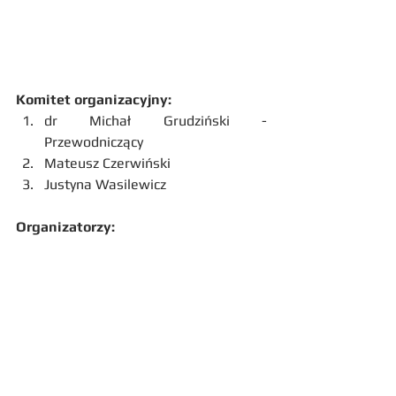
dr Jan Konowalczuk  
Paweł Cygański  
Robert Dobrzyński  
Komitet organizacyjny:
dr Michał Grudziński - 
Przewodniczący  
Mateusz Czerwiński  
Justyna Wasilewicz 
Organizatorzy: