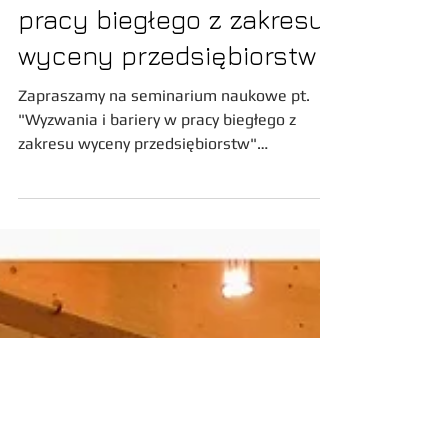
Wyzwania i bariery w
pracy biegłego z zakresu
wyceny przedsiębiorstw
Zapraszamy na seminarium naukowe pt.
"Wyzwania i bariery w pracy biegłego z
zakresu wyceny przedsiębiorstw"
organizowane przez Stowarzyszenie
Biegłych Wyceny Przedsiębiorstw w Polsce
oraz Uniwersytet Ekonomiczny we
Wrocławiu.