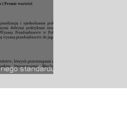
ejnego standardu
wP!