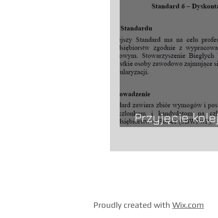
Przyjęcie kol
wyceny SBWP
​​​​Proudly created with
Wix.com