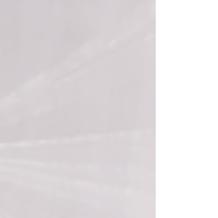
działalności Zarządu, Komisji Rewizyjnej i
Sądu Koleżeńskiego w 2025 roku.
Stowarzyszenie w ubiegłym roku
przeprowadziło następujące działania:
Zakończyły się prace nad standardem
wyceny Stowarzyszenia Biegłych Wyceny
Przedsiębiorstw w Polsce nr 5 Wycena
aktywów niematerialnych. Standard w
ostatecznym kształ