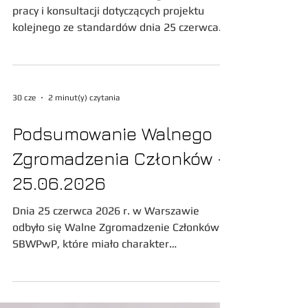
Szanowni Państwo, Po wielu godzinach
pracy i konsultacji dotyczących projektu
kolejnego ze standardów dnia 25 czerwca
2026 r. Walne Zgromadzenie Członków
Stowarzyszenia Biegłych Wyceny
Przedsiębiorstw w Polsce przyjęło kolejny
standard wyceny: Standard nr 6: Dyskonta i
30 cze
2 minut(y) czytania
Premie Wartości. Standard nr 6 - Dyskonta i
Premie wartości Standard nr 6 oraz
Podsumowanie Walnego
pozostałe standardy dostępne są na naszej
Zgromadzenia Członków -
stronie:
https://www.sbwpwp.org/standardy-
25.06.2026
zawodowe
Dnia 25 czerwca 2026 r. w Warszawie
odbyło się Walne Zgromadzenie Członków
SBWPwP, które miało charakter
sprawozdawczy. Podczas obrad
przedstawione zostały sprawozdania z