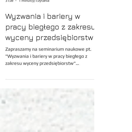
3 cze
1 minut(y) czytania
Wyzwania i bariery w
pracy biegłego z zakresu
wyceny przedsiębiorstw
Zapraszamy na seminarium naukowe pt.
"Wyzwania i bariery w pracy biegłego z
zakresu wyceny przedsiębiorstw"
organizowane przez Stowarzyszenie
Biegłych Wyceny Przedsiębiorstw w Polsce
oraz Uniwersytet Ekonomiczny we
Wrocławiu.